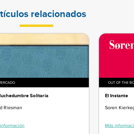
tículos relacionados
MERCADO
OUT OF THE B
uchedumbre Solitaria
El Instante
id Riesman
Soren Kierke
información
Más informac