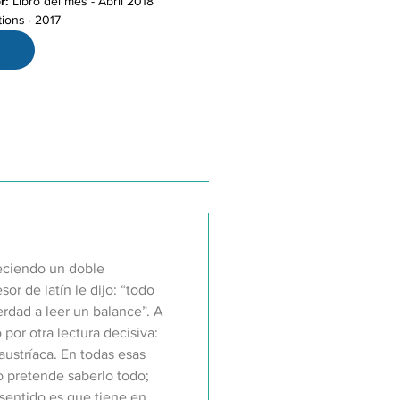
r:
Libro del mes - Abril 2018
tions · 2017
reciendo un doble
or de latín le dijo: “todo
verdad a leer un balance”. A
or otra lectura decisiva:
austríaca. En todas esas
no pretende saberlo todo;
e sentido es que tiene en