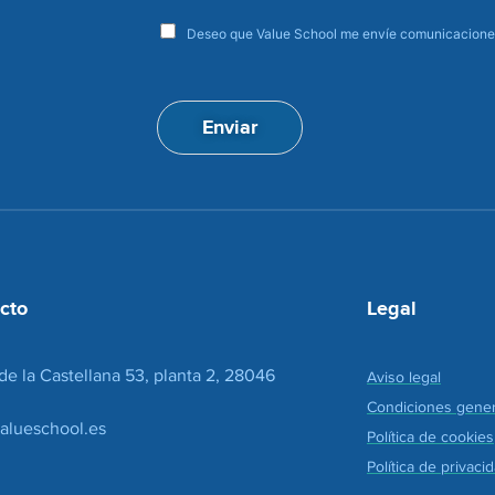
r
e
a
e
Deseo que Value School me envíe comunicaciones
c
c
e
c
p
i
t
ó
Enviar
a
n
c
d
i
e
o
c
n
o
*
r
r
e
cto
Legal
o
*
de la Castellana 53, planta 2, 28046
Aviso legal
Condiciones gener
alueschool.es
Política de cookies
Política de privaci