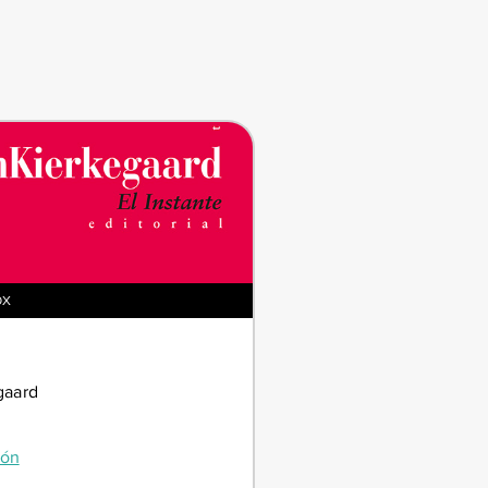
OX
gaard
ión