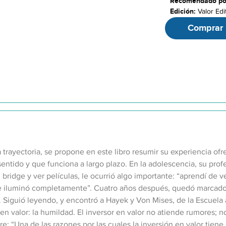
Recomendado po
Edición:
Valor Edi
Páginas:
143
Comprar
a trayectoria, se propone en este libro resumir su experiencia of
ntido y que funciona a largo plazo. En la adolescencia, su profes
l bridge y ver películas, le ocurrió algo importante: “aprendí de 
me iluminó completamente”. Cuatro años después, quedó marcado p
 Siguió leyendo, y encontró a Hayek y Von Mises, de la Escuela 
 en valor: la humildad. El inversor en valor no atiende rumores; 
bre: “Una de las razones por las cuales la inversión en valor tien