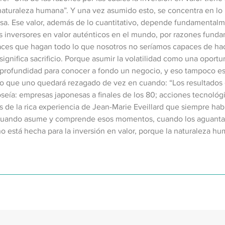
aturaleza humana”. Y una vez asumido esto, se concentra en lo 
resa. Ese valor, además de lo cuantitativo, depende fundamentalm
os inversores en valor auténticos en el mundo, por razones fund
aces que hagan todo lo que nosotros no seríamos capaces de hac
o significa sacrificio. Porque asumir la volatilidad como una opor
n profundidad para conocer a fondo un negocio, y eso tampoco est
o que uno quedará rezagado de vez en cuando: “Los resultados 
ía: empresas japonesas a finales de los 80; acciones tecnológic
de la rica experiencia de Jean-Marie Eveillard que siempre habr
 cuando asume y comprende esos momentos, cuando los aguanta 
no está hecha para la inversión en valor, porque la naturaleza h