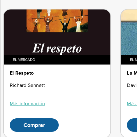
EL MERCADO
EL 
El Respeto
La M
Richard Sennett
Dav
Más información
Más 
Comprar