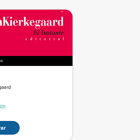
OX
gaard
ión
ar