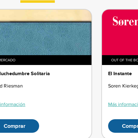
MERCADO
OUT OF THE B
uchedumbre Solitaria
El Instante
id Riesman
Soren Kierke
información
Más informac
Comprar
Compr