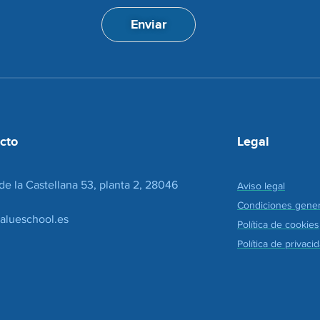
p
i
t
ó
Enviar
a
n
c
d
i
e
o
c
n
o
*
r
r
e
cto
Legal
o
*
de la Castellana 53, planta 2, 28046
Aviso legal
Condiciones gener
alueschool.es
Política de cookies
Política de privaci