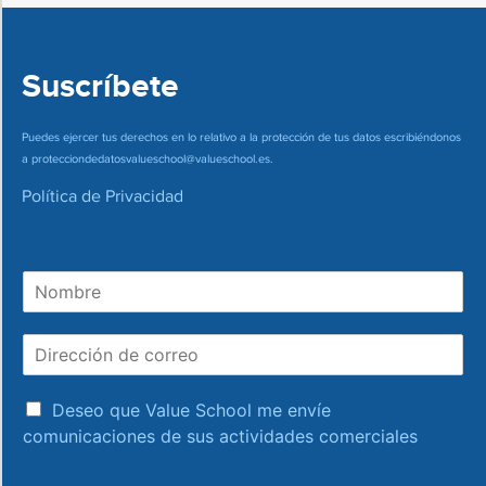
Suscríbete
Puedes ejercer tus derechos en lo relativo a la protección de tus datos escribiéndonos
a
protecciondedatosvalueschool@valueschool.es
.
Política de Privacidad
N
o
m
D
b
i
r
r
e
a
e
Deseo que Value School me envíe
c
c
comunicaciones de sus actividades comerciales
e
c
p
i