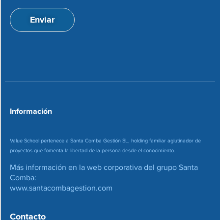
t
ó
a
n
Enviar
c
d
i
e
o
c
n
o
*
r
r
e
o
*
Información
Value School pertenece a Santa Comba Gestión SL, holding familiar aglutinador de
proyectos que fomenta la libertad de la persona desde el conocimiento.
Más información en la web corporativa del grupo Santa
Comba:
www.santacombagestion.com
Contacto