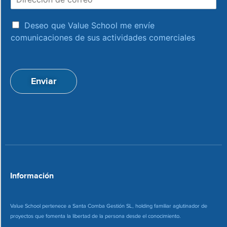
i
r
r
e
a
e
Deseo que Value School me envíe
c
c
comunicaciones de sus actividades comerciales
e
c
p
i
t
ó
a
n
Enviar
c
d
i
e
o
c
n
o
*
r
r
e
o
*
Información
Value School pertenece a Santa Comba Gestión SL, holding familiar aglutinador de
proyectos que fomenta la libertad de la persona desde el conocimiento.