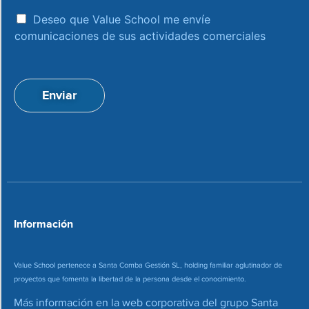
r
e
a
e
Deseo que Value School me envíe
c
c
comunicaciones de sus actividades comerciales
e
c
p
i
t
ó
a
n
Enviar
c
d
i
e
o
c
n
o
*
r
r
e
o
*
Información
Value School pertenece a Santa Comba Gestión SL, holding familiar aglutinador de
proyectos que fomenta la libertad de la persona desde el conocimiento.
Más información en la web corporativa del grupo Santa