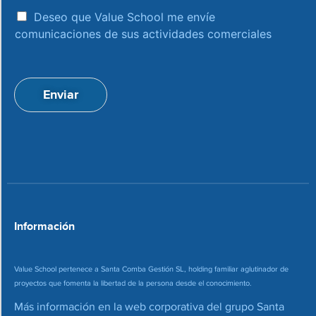
r
e
a
e
Deseo que Value School me envíe
c
c
comunicaciones de sus actividades comerciales
e
c
p
i
t
ó
a
n
Enviar
c
d
i
e
o
c
n
o
*
r
r
e
o
*
Información
Value School pertenece a Santa Comba Gestión SL, holding familiar aglutinador de
proyectos que fomenta la libertad de la persona desde el conocimiento.
Más información en la web corporativa del grupo Santa