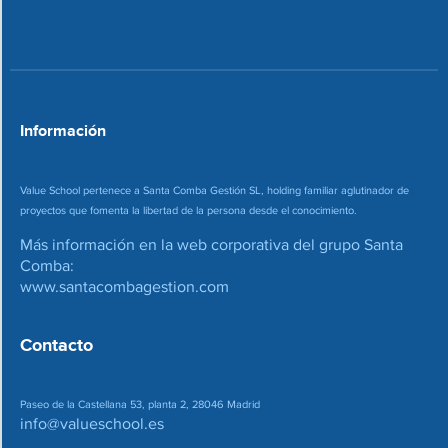
n
o
*
r
r
e
o
*
Información
Value School pertenece a Santa Comba Gestión SL, holding familiar aglutinador de
proyectos que fomenta la libertad de la persona desde el conocimiento.
Más información en la web corporativa del grupo Santa
Comba:
www.santacombagestion.com
Contacto
Paseo de la Castellana 53, planta 2, 28046 Madrid
info@valueschool.es