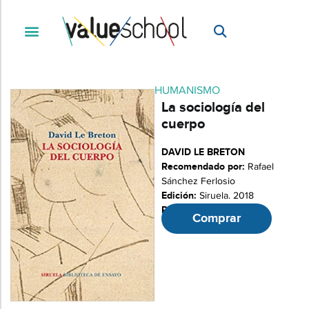
HUMANISMO
La sociología del
cuerpo
DAVID LE BRETON
Recomendado por:
Rafael
Sánchez Ferlosio
Edición:
Siruela. 2018
Páginas:
155
Comprar