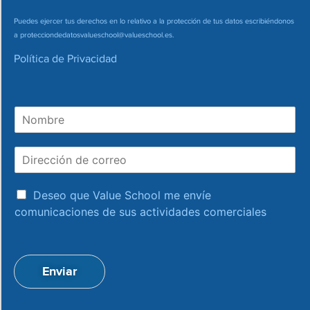
Puedes ejercer tus derechos en lo relativo a la protección de tus datos escribiéndonos
a
protecciondedatosvalueschool@valueschool.es
.
Política de Privacidad
N
o
m
D
b
i
r
r
e
a
e
Deseo que Value School me envíe
c
c
comunicaciones de sus actividades comerciales
e
c
p
i
t
ó
a
n
Enviar
c
d
i
e
o
c