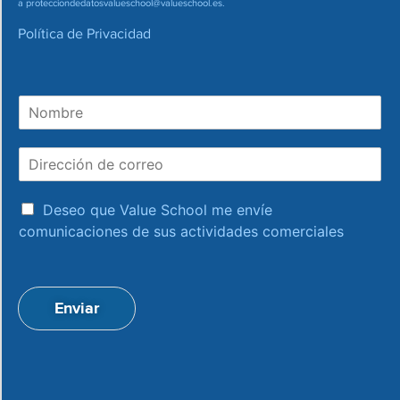
a
protecciondedatosvalueschool@valueschool.es
.
Política de Privacidad
N
o
m
D
b
i
r
r
e
a
e
Deseo que Value School me envíe
c
c
comunicaciones de sus actividades comerciales
e
c
p
i
t
ó
a
n
Enviar
c
d
i
e
o
c
n
o
*
r