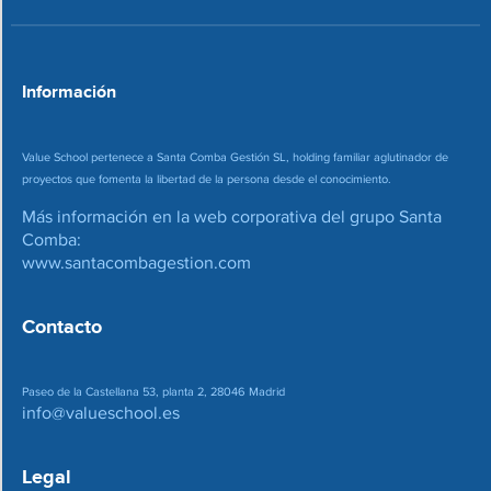
r
e
o
*
Información
Value School pertenece a Santa Comba Gestión SL, holding familiar aglutinador de
proyectos que fomenta la libertad de la persona desde el conocimiento.
Más información en la web corporativa del grupo Santa
Comba:
www.santacombagestion.com
Contacto
Paseo de la Castellana 53, planta 2, 28046 Madrid
info@valueschool.es
Legal