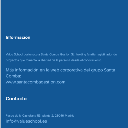
n
o
*
r
r
e
o
*
Información
Value School pertenece a Santa Comba Gestión SL, holding familiar aglutinador de
proyectos que fomenta la libertad de la persona desde el conocimiento.
Más información en la web corporativa del grupo Santa
Comba:
www.santacombagestion.com
Contacto
Paseo de la Castellana 53, planta 2, 28046 Madrid
info@valueschool.es