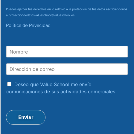
Puedes ejercer tus derechos en lo relativo a la protección de tus datos escribiéndonos
a
protecciondedatosvalueschool@valueschool.es
.
Política de Privacidad
N
o
m
D
b
i
r
r
e
a
e
Deseo que Value School me envíe
c
c
comunicaciones de sus actividades comerciales
e
c
p
i
t
ó
a
n
Enviar
c
d
i
e
o
c