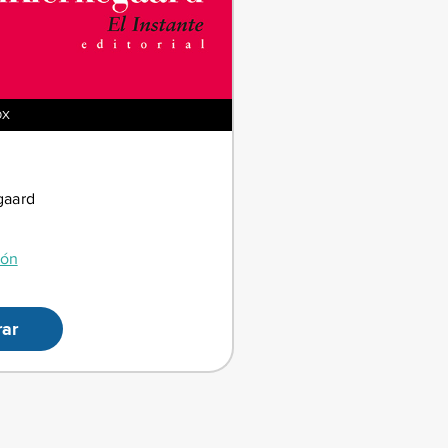
OX
gaard
ión
ar