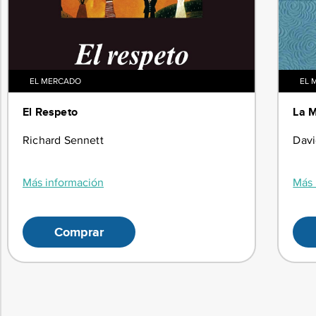
EL MERCADO
EL 
El Respeto
La M
Richard Sennett
Dav
Más información
Más 
Comprar