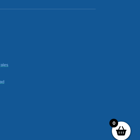
ales
dad
0