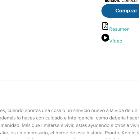
Edición:
Conecta.
Páginas:
430
Comprar
Resumen
Vídeo
es, cuando aportas una cosa o un servicio nuevo a la vida de u
i además lo haces con cuidado e inteligencia, como debería hacer
manidad. Más que limitarse a vivir, estás ayudando a otros a viv
ike, es un empresario, el héroe de esta historia. Pronto, Knight 