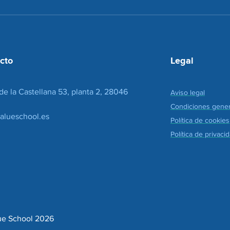
i
e
o
c
n
o
*
r
r
e
cto
Legal
o
*
de la Castellana 53, planta 2, 28046
Aviso legal
Condiciones gener
alueschool.es
Política de cookies
Política de privaci
ue School 2026