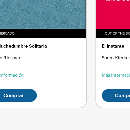
MERCADO
OUT OF THE B
uchedumbre Solitaria
El Instante
id Riesman
Soren Kierke
información
Más informac
Comprar
Compr