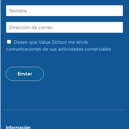
N
o
m
D
b
i
r
r
e
a
e
Deseo que Value School me envíe
c
c
comunicaciones de sus actividades comerciales
e
c
p
i
t
ó
a
n
Enviar
c
d
i
e
o
c
n
o
*
r
r
e
o
*
Información