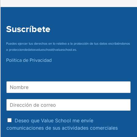
Suscríbete
Puedes ejercer tus derechos en lo relativo a la protección de tus datos escribiéndonos
a
protecciondedatosvalueschool@valueschool.es
.
Política de Privacidad
N
o
m
D
b
i
r
r
e
a
e
Deseo que Value School me envíe
c
c
comunicaciones de sus actividades comerciales
e
c