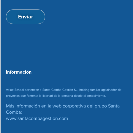
p
i
t
ó
a
n
Enviar
c
d
i
e
o
c
n
o
*
r
r
e
o
*
Información
Value School pertenece a Santa Comba Gestión SL, holding familiar aglutinador de
proyectos que fomenta la libertad de la persona desde el conocimiento.
Más información en la web corporativa del grupo Santa
Comba:
www.santacombagestion.com