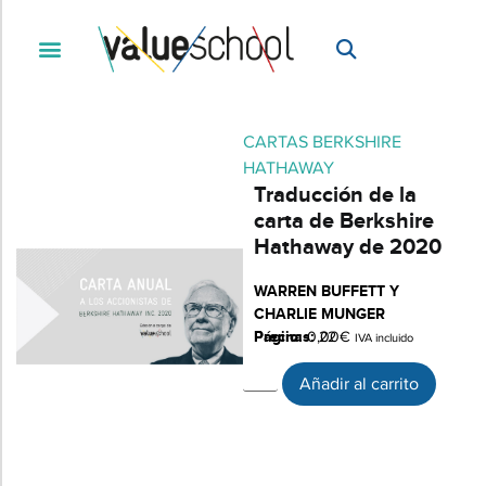
CARTAS BERKSHIRE
HATHAWAY
Traducción de la
carta de Berkshire
Hathaway de 2020
WARREN BUFFETT Y
CHARLIE MUNGER
Páginas:
Precio:
0,00
22
€
IVA incluido
Añadir al carrito