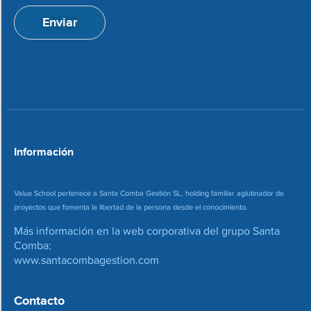
ó
a
n
Enviar
c
d
i
e
o
c
n
o
*
r
r
e
o
*
Información
Value School pertenece a Santa Comba Gestión SL, holding familiar aglutinador de
proyectos que fomenta la libertad de la persona desde el conocimiento.
Más información en la web corporativa del grupo Santa
Comba:
www.santacombagestion.com
Contacto