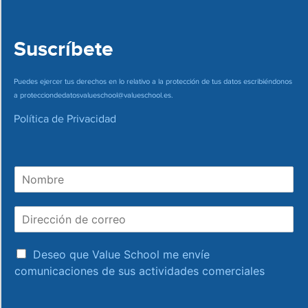
Suscríbete
Puedes ejercer tus derechos en lo relativo a la protección de tus datos escribiéndonos
a
protecciondedatosvalueschool@valueschool.es
.
Política de Privacidad
N
o
m
D
b
i
r
r
e
a
e
Deseo que Value School me envíe
c
c
comunicaciones de sus actividades comerciales
e
c
p
i
t