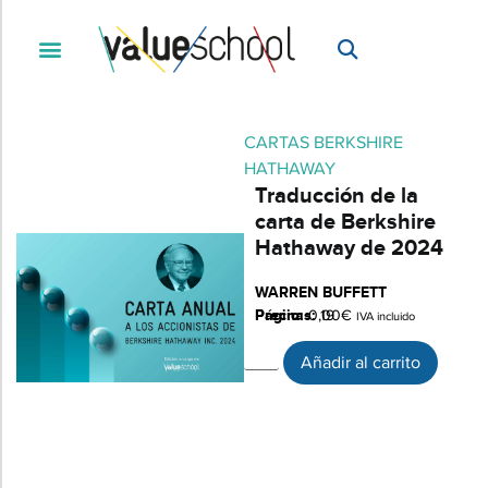
CARTAS BERKSHIRE
HATHAWAY
Traducción de la
carta de Berkshire
Hathaway de 2024
WARREN BUFFETT
Páginas:
Precio:
0,00
19
€
IVA incluido
Añadir al carrito