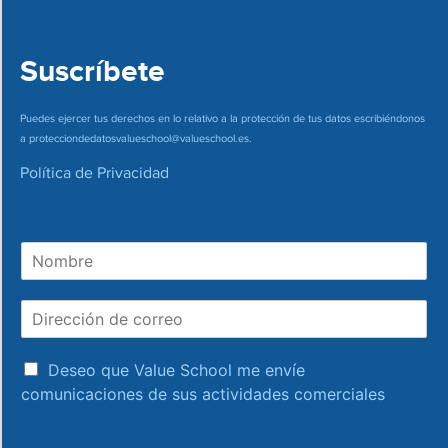
Suscríbete
Puedes ejercer tus derechos en lo relativo a la protección de tus datos escribiéndonos
a
protecciondedatosvalueschool@valueschool.es
.
Política de Privacidad
N
o
m
D
b
i
r
r
e
a
e
Deseo que Value School me envíe
c
c
comunicaciones de sus actividades comerciales
e
c
p
i
t