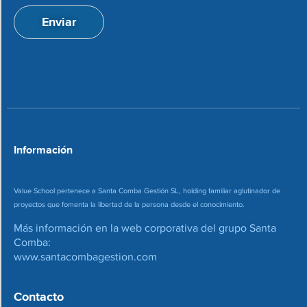
ó
a
n
Enviar
c
d
i
e
o
c
n
o
*
r
r
e
o
*
Información
Value School pertenece a Santa Comba Gestión SL, holding familiar aglutinador de
proyectos que fomenta la libertad de la persona desde el conocimiento.
Más información en la web corporativa del grupo Santa
Comba:
www.santacombagestion.com
Contacto