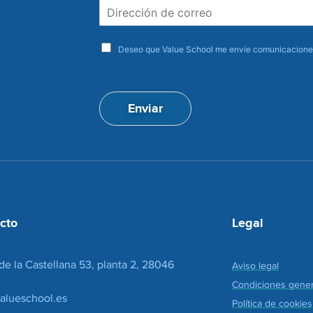
D
b
i
r
r
e
a
e
Deseo que Value School me envíe comunicaciones
c
c
e
c
p
i
t
ó
Enviar
a
n
c
d
i
e
o
c
n
o
*
r
r
e
cto
Legal
o
*
de la Castellana 53, planta 2, 28046
Aviso legal
Condiciones gener
alueschool.es
Política de cookies