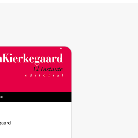
OX
gaard