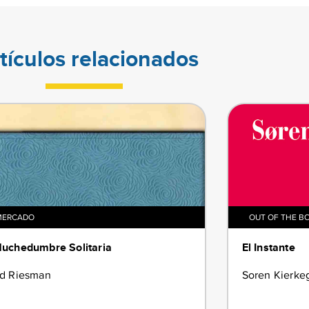
tículos relacionados
MERCADO
OUT OF THE B
uchedumbre Solitaria
El Instante
id Riesman
Soren Kierke