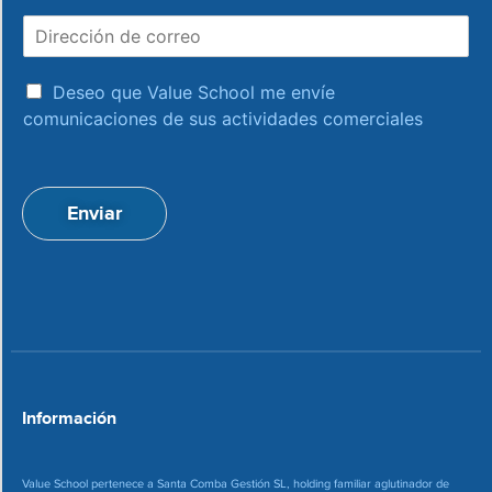
m
D
b
i
r
r
e
a
e
Deseo que Value School me envíe
c
c
comunicaciones de sus actividades comerciales
e
c
p
i
t
ó
a
n
Enviar
c
d
i
e
o
c
n
o
*
r
r
e
o
*
Información
Value School pertenece a Santa Comba Gestión SL, holding familiar aglutinador de