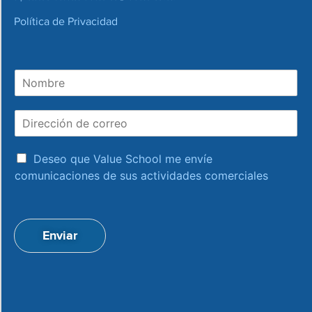
Política de Privacidad
N
o
m
D
b
i
r
r
e
a
e
Deseo que Value School me envíe
c
c
comunicaciones de sus actividades comerciales
e
c
p
i
t
ó
a
n
Enviar
c
d
i
e
o
c
n
o
*
r
r