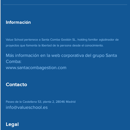
e
o
*
Información
Value School pertenece a Santa Comba Gestión SL, holding familiar aglutinador de
proyectos que fomenta la libertad de la persona desde el conocimiento.
Más información en la web corporativa del grupo Santa
Comba:
www.santacombagestion.com
Contacto
Paseo de la Castellana 53, planta 2, 28046 Madrid
info@valueschool.es
Legal