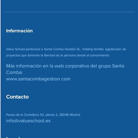
r
r
e
o
*
Información
Value School pertenece a Santa Comba Gestión SL, holding familiar aglutinador de
proyectos que fomenta la libertad de la persona desde el conocimiento.
Más información en la web corporativa del grupo Santa
Comba:
www.santacombagestion.com
Contacto
Paseo de la Castellana 53, planta 2, 28046 Madrid
info@valueschool.es