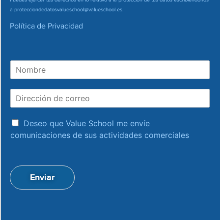
a
protecciondedatosvalueschool@valueschool.es
.
Política de Privacidad
N
o
m
D
b
i
r
r
e
a
e
Deseo que Value School me envíe
c
c
comunicaciones de sus actividades comerciales
e
c
p
i
t
ó
a
n
Enviar
c
d
i
e
o
c
n
o
*