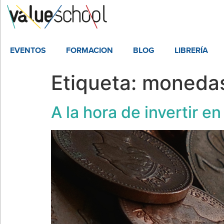
EVENTOS
FORMACION
BLOG
LIBRERÍA
Etiqueta:
moneda
​​A la hora de invertir