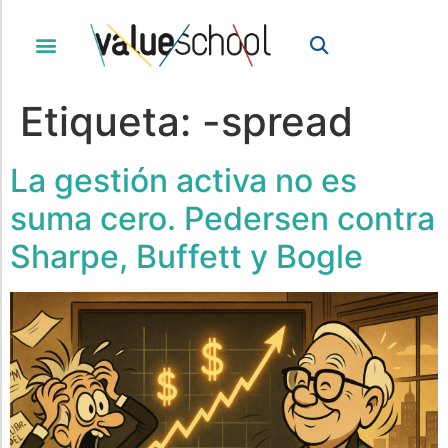
Etiqueta:
-spread
La gestión activa no es
suma cero. Pedersen contra
Sharpe, Buffett y Bogle