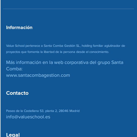
r
e
o
*
Información
Value School pertenece a Santa Comba Gestión SL, holding familiar aglutinador de
proyectos que fomenta la libertad de la persona desde el conocimiento.
Más información en la web corporativa del grupo Santa
Comba:
www.santacombagestion.com
Contacto
Paseo de la Castellana 53, planta 2, 28046 Madrid
info@valueschool.es
Legal