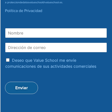
a
protecciondedatosvalueschool@valueschool.es
.
Política de Privacidad
N
o
m
D
b
i
r
r
e
a
e
Deseo que Value School me envíe
c
c
comunicaciones de sus actividades comerciales
e
c
p
i
t
ó
a
n
Enviar
c
d
i
e
o
c
n
o
*
r