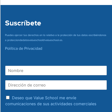
Suscríbete
Puedes ejercer tus derechos en lo relativo a la protección de tus datos escribiéndonos
a
protecciondedatosvalueschool@valueschool.es
.
Política de Privacidad
N
o
m
D
b
i
r
r
e
a
e
Deseo que Value School me envíe
c
c
comunicaciones de sus actividades comerciales
e
c