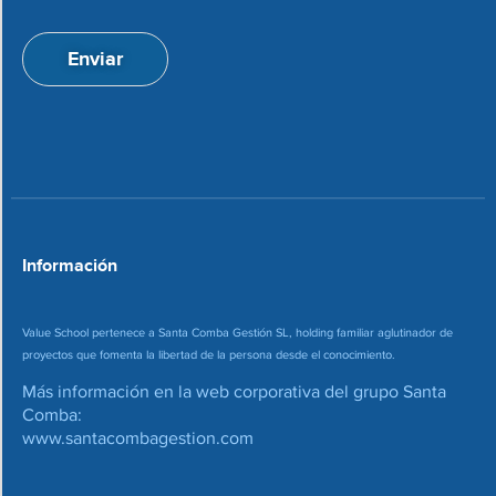
p
i
t
ó
a
n
Enviar
c
d
i
e
o
c
n
o
*
r
r
e
o
*
Información
Value School pertenece a Santa Comba Gestión SL, holding familiar aglutinador de
proyectos que fomenta la libertad de la persona desde el conocimiento.
Más información en la web corporativa del grupo Santa
Comba:
www.santacombagestion.com