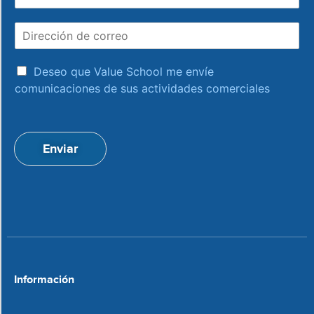
o
m
D
b
i
r
r
e
a
e
Deseo que Value School me envíe
c
c
comunicaciones de sus actividades comerciales
e
c
p
i
t
ó
a
n
Enviar
c
d
i
e
o
c
n
o
*
r
r
e
o
*
Información