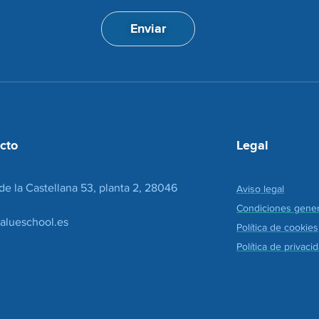
p
i
t
ó
Enviar
a
n
c
d
i
e
o
c
n
o
*
r
r
e
cto
Legal
o
*
de la Castellana 53, planta 2, 28046
Aviso legal
Condiciones gener
alueschool.es
Política de cookies
Política de privaci