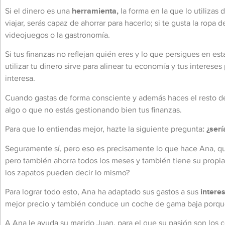
Si el dinero es una
herramienta,
la forma en la que lo utilizas 
viajar, serás capaz de ahorrar para hacerlo; si te gusta la ropa 
videojuegos o la gastronomía.
Si tus finanzas no reflejan quién eres y lo que persigues en es
utilizar tu dinero sirve para alinear tu economía y tus interes
interesa.
Cuando gastas de forma consciente y además haces el resto de t
algo o que no estás gestionando bien tus finanzas.
Para que lo entiendas mejor, hazte la siguiente pregunta
: ¿ser
Seguramente sí, pero eso es precisamente lo que hace Ana, q
pero también ahorra todos los meses y también tiene su propia
los zapatos pueden decir lo mismo?
Para lograr todo esto, Ana ha adaptado sus gastos a sus
intere
mejor precio y también conduce un coche de gama baja porque 
A Ana le ayuda su marido Juan, para el que su pasión son los c