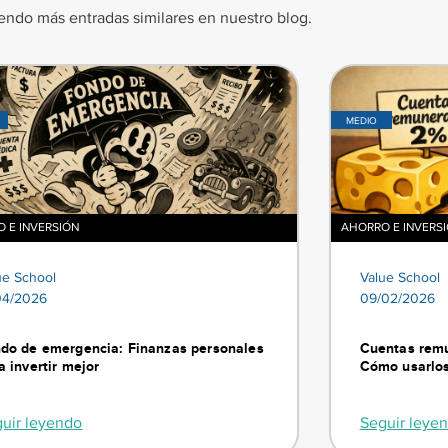
endo más entradas similares en nuestro blog.
MEDIO
 E INVERSIÓN
AHORRO E INVERS
ue School
Value School
04/2026
09/02/2026
do de emergencia: Finanzas personales
Cuentas remu
a invertir mejor
Cómo usarlos
uir leyendo
Seguir leye