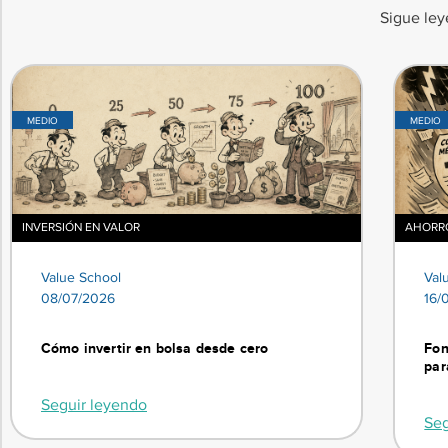
Sigue ley
MEDIO
MEDIO
INVERSIÓN EN VALOR
AHORRO
Value School
Val
08/07/2026
16/
Cómo invertir en bolsa desde cero
Fon
par
Seguir leyendo
Seg