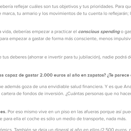
debería reflejar cuáles son tus objetivos y tus prioridades. Para qu
de marca, tu armario y los movimientos de tu cuenta lo reflejarán;
ta vida, deberías empezar a practicar el
conscious spending
o gas
es para empezar a gastar de forma más consciente, menos impulsiva
us deberes (ahorrar e invertir para tu jubilación), nadie podrá
ías capaz de gastar 2.000 euros al año en zapatos? ¿Te parec
ue además goza de una envidiable salud financiera. Y es que An
 cartera de fondos de inversión. ¿Cuántas personas que no hacen
ses.
Por eso mismo vive en un piso en las afueras porque así pu
para ella el coche es sólo un medio de transporte, nada más.
ómics. También se deja un dineral al año en ellos (2.500 euros, 