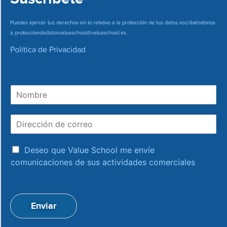
Puedes ejercer tus derechos en lo relativo a la protección de tus datos escribiéndonos
a
protecciondedatosvalueschool@valueschool.es
.
Política de Privacidad
N
o
m
D
b
i
r
r
e
a
e
Deseo que Value School me envíe
c
c
comunicaciones de sus actividades comerciales
e
c
p
i
t
ó
a
n
Enviar
c
d
i
e