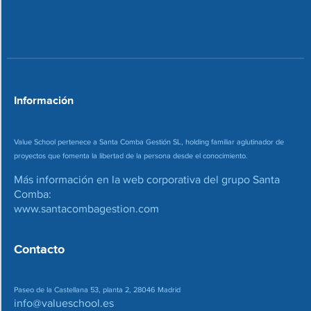
o
c
n
o
*
r
r
e
o
*
Información
Value School pertenece a Santa Comba Gestión SL, holding familiar aglutinador de
proyectos que fomenta la libertad de la persona desde el conocimiento.
Más información en la web corporativa del grupo Santa
Comba:
www.santacombagestion.com
Contacto
Paseo de la Castellana 53, planta 2, 28046 Madrid
info@valueschool.es