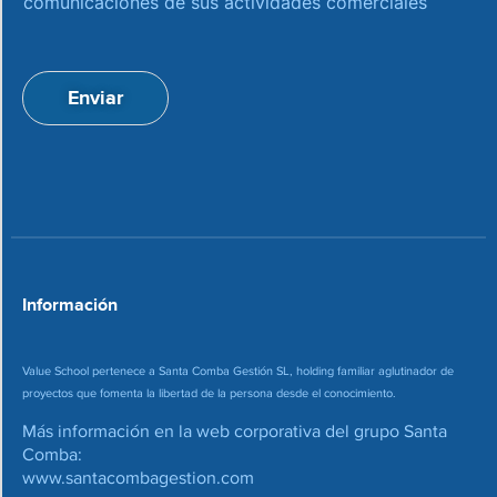
comunicaciones de sus actividades comerciales
e
c
p
i
t
ó
a
n
Enviar
c
d
i
e
o
c
n
o
*
r
r
e
o
*
Información
Value School pertenece a Santa Comba Gestión SL, holding familiar aglutinador de
proyectos que fomenta la libertad de la persona desde el conocimiento.
Más información en la web corporativa del grupo Santa
Comba:
www.santacombagestion.com