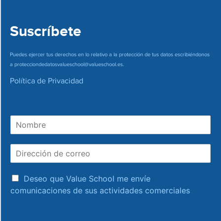
Suscríbete
Puedes ejercer tus derechos en lo relativo a la protección de tus datos escribiéndonos
a
protecciondedatosvalueschool@valueschool.es
.
Política de Privacidad
N
o
m
D
b
i
r
r
e
a
e
Deseo que Value School me envíe
c
c
comunicaciones de sus actividades comerciales
e
c
p
i
t
ó