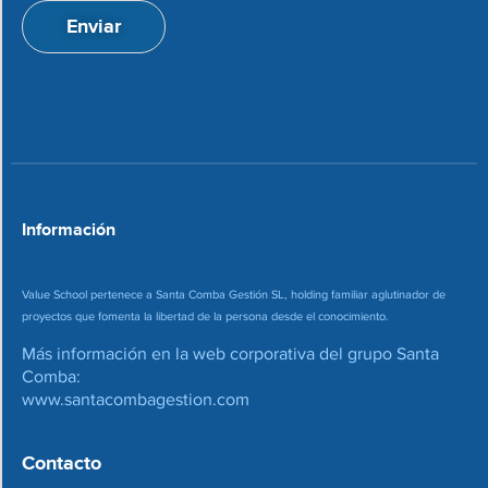
a
n
Enviar
c
d
i
e
o
c
n
o
*
r
r
e
o
*
Información
Value School pertenece a Santa Comba Gestión SL, holding familiar aglutinador de
proyectos que fomenta la libertad de la persona desde el conocimiento.
Más información en la web corporativa del grupo Santa
Comba:
www.santacombagestion.com
Contacto