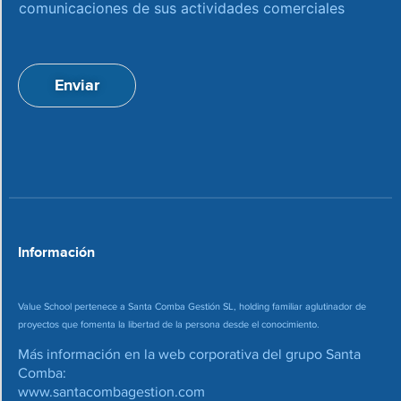
c
c
comunicaciones de sus actividades comerciales
e
c
p
i
t
ó
a
n
Enviar
c
d
i
e
o
c
n
o
*
r
r
e
o
*
Información
Value School pertenece a Santa Comba Gestión SL, holding familiar aglutinador de
proyectos que fomenta la libertad de la persona desde el conocimiento.
Más información en la web corporativa del grupo Santa
Comba:
www.santacombagestion.com