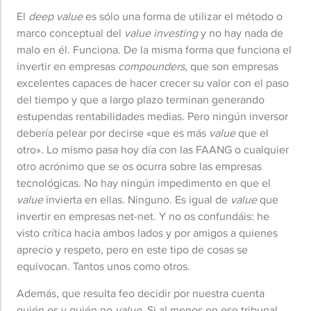
El
deep value
es sólo una forma de utilizar el método o
marco conceptual del
value investing
y no hay nada de
malo en él. Funciona. De la misma forma que funciona el
invertir en empresas
compounders
, que son empresas
excelentes capaces de hacer crecer su valor con el paso
del tiempo y que a largo plazo terminan generando
estupendas rentabilidades medias. Pero ningún inversor
debería pelear por decirse «que es más
value
que el
otro». Lo mismo pasa hoy día con las FAANG o cualquier
otro acrónimo que se os ocurra sobre las empresas
tecnológicas. No hay ningún impedimento en que el
value
invierta en ellas. Ninguno. Es igual de
value
que
invertir en empresas net-net. Y no os confundáis: he
visto crítica hacia ambos lados y por amigos a quienes
aprecio y respeto, pero en este tipo de cosas se
equivocan. Tantos unos como otros.
Además, que resulta feo decidir por nuestra cuenta
quién es y quién no
value
, Si al menos en ese tribunal