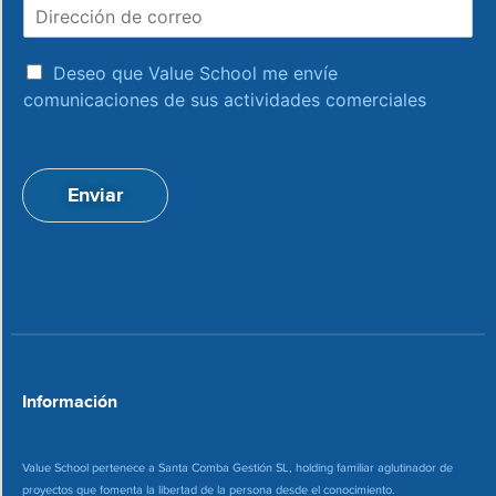
D
b
i
r
r
e
a
e
Deseo que Value School me envíe
c
c
comunicaciones de sus actividades comerciales
e
c
p
i
t
ó
a
n
Enviar
c
d
i
e
o
c
n
o
*
r
r
e
o
*
Información
Value School pertenece a Santa Comba Gestión SL, holding familiar aglutinador de
proyectos que fomenta la libertad de la persona desde el conocimiento.