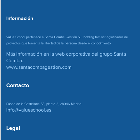
e
o
*
Información
Value School pertenece a Santa Comba Gestión SL, holding familiar aglutinador de
proyectos que fomenta la libertad de la persona desde el conocimiento.
Más información en la web corporativa del grupo Santa
Comba:
www.santacombagestion.com
Contacto
Paseo de la Castellana 53, planta 2, 28046 Madrid
info@valueschool.es
Legal