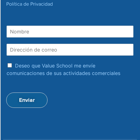
Política de Privacidad
N
o
m
D
b
i
r
r
e
a
e
Deseo que Value School me envíe
c
c
comunicaciones de sus actividades comerciales
e
c
p
i
t
ó
a
n
Enviar
c
d
i
e
o
c
n
o
*
r
r