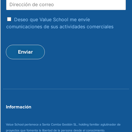
D
b
i
r
r
e
a
e
Deseo que Value School me envíe
c
c
comunicaciones de sus actividades comerciales
e
c
p
i
t
ó
a
n
Enviar
c
d
i
e
o
c
n
o
*
r
r
e
o
*
Información
Value School pertenece a Santa Comba Gestión SL, holding familiar aglutinador de
proyectos que fomenta la libertad de la persona desde el conocimiento.