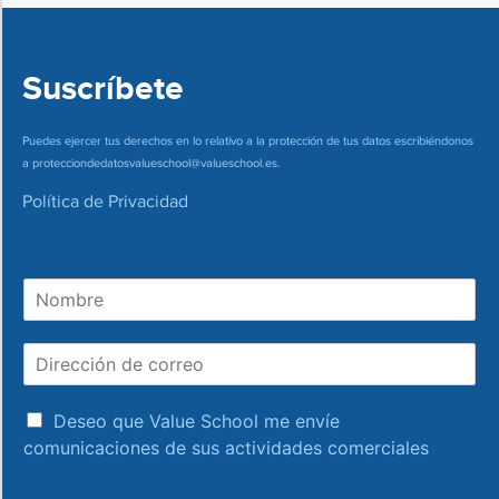
Suscríbete
Puedes ejercer tus derechos en lo relativo a la protección de tus datos escribiéndonos
a
protecciondedatosvalueschool@valueschool.es
.
Política de Privacidad
N
o
m
D
b
i
r
r
e
a
e
Deseo que Value School me envíe
c
c
comunicaciones de sus actividades comerciales
e
c
p
i