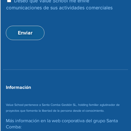
e
Deseo que Value School me envíe
c
c
comunicaciones de sus actividades comerciales
e
c
p
i
t
ó
a
n
Enviar
c
d
i
e
o
c
n
o
*
r
r
e
o
*
Información
Value School pertenece a Santa Comba Gestión SL, holding familiar aglutinador de
proyectos que fomenta la libertad de la persona desde el conocimiento.
Más información en la web corporativa del grupo Santa
Comba: