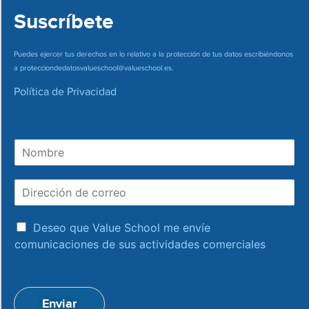
Suscríbete
Puedes ejercer tus derechos en lo relativo a la protección de tus datos escribiéndonos
a
protecciondedatosvalueschool@valueschool.es
.
Política de Privacidad
N
o
m
D
b
i
r
r
e
a
e
Deseo que Value School me envíe
c
c
comunicaciones de sus actividades comerciales
e
c
p
i
t
ó
a
n
Enviar
c