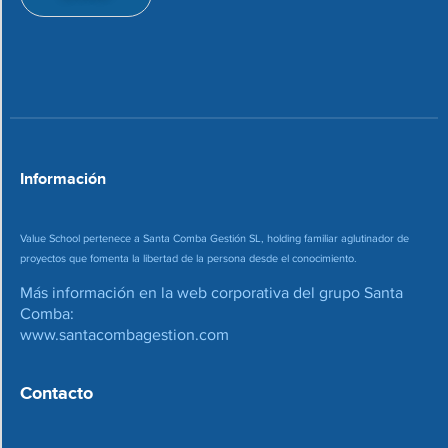
d
i
e
o
c
n
o
*
r
r
e
o
*
Información
Value School pertenece a Santa Comba Gestión SL, holding familiar aglutinador de
proyectos que fomenta la libertad de la persona desde el conocimiento.
Más información en la web corporativa del grupo Santa
Comba:
www.santacombagestion.com
Contacto