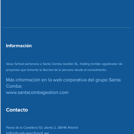
o
c
n
o
*
r
r
e
o
*
Información
Value School pertenece a Santa Comba Gestión SL, holding familiar aglutinador de
proyectos que fomenta la libertad de la persona desde el conocimiento.
Más información en la web corporativa del grupo Santa
Comba:
www.santacombagestion.com
Contacto
Paseo de la Castellana 53, planta 2, 28046 Madrid
info@valueschool.es