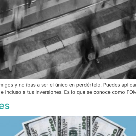
migos y no ibas a ser el único en perdértelo. Puedes aplica
a e incluso a tus inversiones. Es lo que se conoce como FO
es