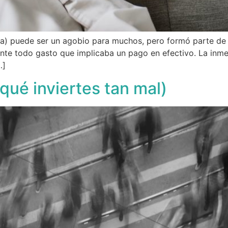
rsa) puede ser un agobio para muchos, pero formó parte de
te todo gasto que implicaba un pago en efectivo. La inmen
…]
qué inviertes tan mal)​