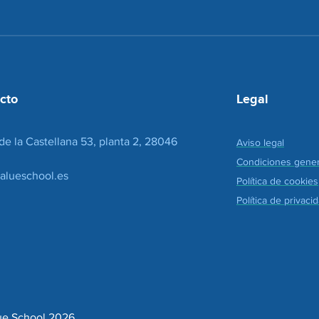
c
d
i
e
o
c
n
o
*
r
r
e
cto
Legal
o
*
de la Castellana 53, planta 2, 28046
Aviso legal
Condiciones gener
alueschool.es
Política de cookies
Política de privaci
ue School 2026