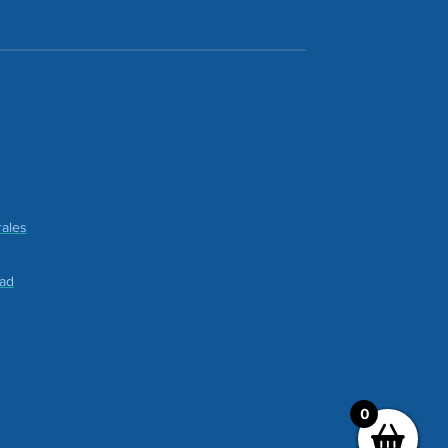
ales
dad
0