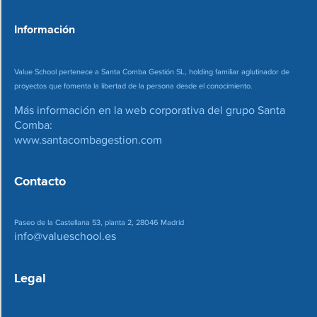
o
*
Información
Value School pertenece a Santa Comba Gestión SL, holding familiar aglutinador de
proyectos que fomenta la libertad de la persona desde el conocimiento.
Más información en la web corporativa del grupo Santa
Comba:
www.santacombagestion.com
Contacto
Paseo de la Castellana 53, planta 2, 28046 Madrid
info@valueschool.es
Legal