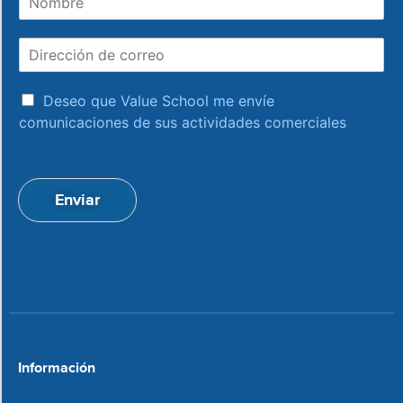
o
m
D
b
i
r
r
e
a
e
Deseo que Value School me envíe
c
c
comunicaciones de sus actividades comerciales
e
c
p
i
t
ó
a
n
Enviar
c
d
i
e
o
c
n
o
*
r
r
e
o
*
Información