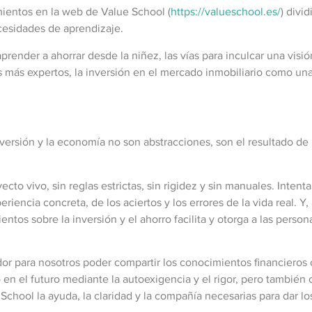
ientos en la web de Value School (
https://valueschool.es/
) divi
cesidades de aprendizaje.
ender a ahorrar desde la niñez, las vías para inculcar una visión
los más expertos, la inversión en el mercado inmobiliario como una
ersión y la economía no son abstracciones, son el resultado de n
o vivo, sin reglas estrictas, sin rigidez y sin manuales. Intent
iencia concreta, de los aciertos y los errores de la vida real. Y
os sobre la inversión y el ahorro facilita y otorga a las person
or para nosotros poder compartir los conocimientos financieros
n el futuro mediante la autoexigencia y el rigor, pero también c
hool la ayuda, la claridad y la compañía necesarias para dar l