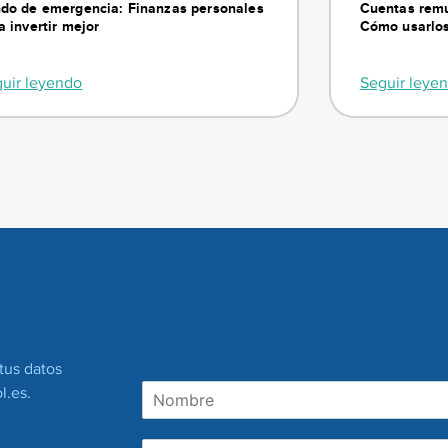
do de emergencia: Finanzas personales
Cuentas remu
a invertir mejor
Cómo usarlos
uir leyendo
Seguir leye
Suscríbete
tus datos
N
l.es
.
o
m