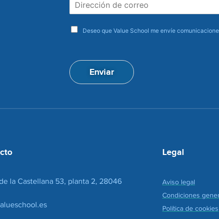
D
b
i
r
r
e
a
e
Deseo que Value School me envíe comunicaciones
c
c
e
c
p
i
t
ó
Enviar
a
n
c
d
i
e
o
c
n
o
*
r
r
e
cto
Legal
o
*
de la Castellana 53, planta 2, 28046
Aviso legal
Condiciones gener
alueschool.es
Política de cookies