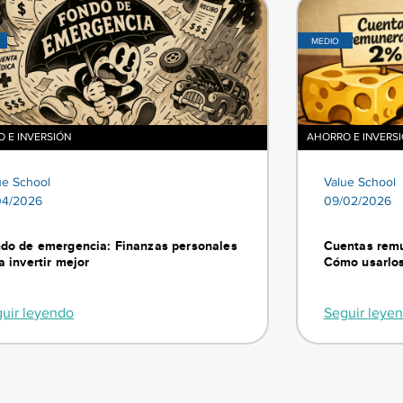
MEDIO
 E INVERSIÓN
AHORRO E INVERS
ue School
Value School
04/2026
09/02/2026
do de emergencia: Finanzas personales
Cuentas remu
a invertir mejor
Cómo usarlos
uir leyendo
Seguir leye