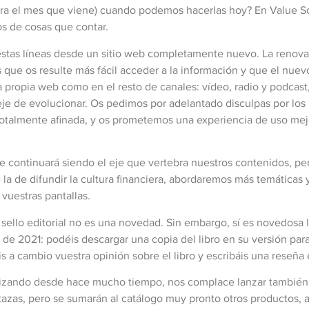
 para el mes que viene) cuando podemos hacerlas hoy? En Value 
s de cosas que contar.
estas líneas desde un sitio web completamente nuevo. La renova
 que os resulte más fácil acceder a la información y que el nue
 propia web como en el resto de canales: vídeo, radio y podcast
 deje de evolucionar. Os pedimos por adelantado disculpas por l
totalmente afinada, y os prometemos una experiencia de uso mejo
ue continuará siendo el eje que vertebra nuestros contenidos, pe
e la de difundir la cultura financiera, abordaremos más temátic
 vuestras pantallas.
sello editorial no es una novedad. Sin embargo, sí es novedos
de 2021: podéis descargar una copia del libro en su versión pa
éis a cambio vuestra opinión sobre el libro y escribáis una reseñ
ealizando desde hace mucho tiempo, nos complace lanzar también
azas, pero se sumarán al catálogo muy pronto otros productos, 