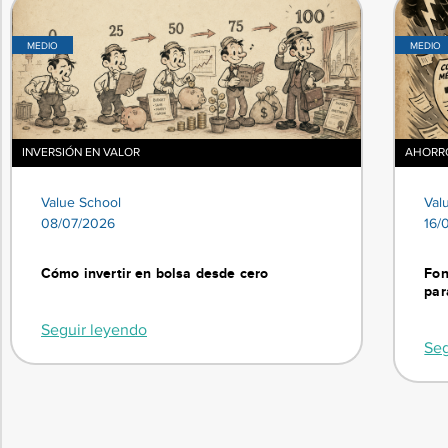
MEDIO
MEDIO
INVERSIÓN EN VALOR
AHORRO
Value School
Val
08/07/2026
16/
Cómo invertir en bolsa desde cero
Fon
par
Seguir leyendo
Seg