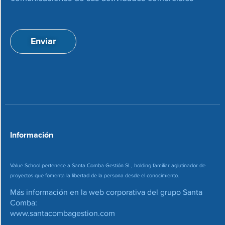
e
c
p
i
t
ó
a
n
Enviar
c
d
i
e
o
c
n
o
*
r
r
e
o
*
Información
Value School pertenece a Santa Comba Gestión SL, holding familiar aglutinador de
proyectos que fomenta la libertad de la persona desde el conocimiento.
Más información en la web corporativa del grupo Santa
Comba:
www.santacombagestion.com