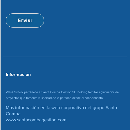
p
i
t
ó
a
n
Enviar
c
d
i
e
o
c
n
o
*
r
r
e
o
*
Información
Value School pertenece a Santa Comba Gestión SL, holding familiar aglutinador de
proyectos que fomenta la libertad de la persona desde el conocimiento.
Más información en la web corporativa del grupo Santa
Comba:
www.santacombagestion.com