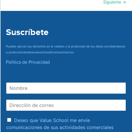
Siguiente
→
Suscríbete
Puedes ejercer tus derechos en lo relativo a la protección de tus datos escribiéndonos
a
protecciondedatosvalueschool@valueschool.es
.
Política de Privacidad
N
o
m
D
b
i
r
r
e
a
e
Deseo que Value School me envíe
c
c
comunicaciones de sus actividades comerciales
e
c