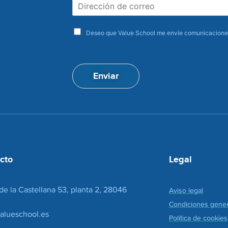
D
b
i
r
r
e
a
e
Deseo que Value School me envíe comunicaciones
c
c
e
c
p
i
t
ó
Enviar
a
n
c
d
i
e
o
c
n
o
*
r
r
e
cto
Legal
o
*
de la Castellana 53, planta 2, 28046
Aviso legal
Condiciones gener
alueschool.es
Política de cookies