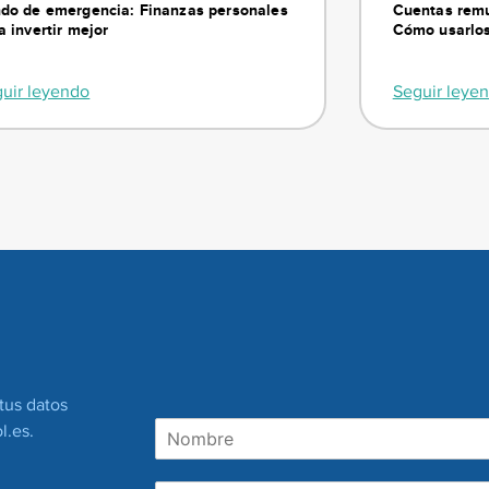
do de emergencia: Finanzas personales
Cuentas remu
a invertir mejor
Cómo usarlos
uir leyendo
Seguir leye
Suscríbete
tus datos
N
l.es
.
o
m