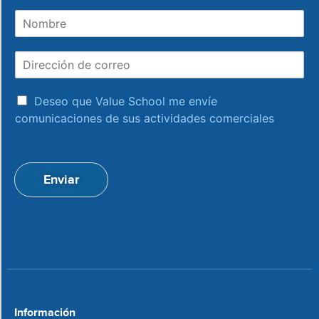
N
o
m
D
b
i
r
r
e
a
e
Deseo que Value School me envíe
c
c
comunicaciones de sus actividades comerciales
e
c
p
i
t
ó
a
n
Enviar
c
d
i
e
o
c
n
o
*
r
r
e
o
*
Información