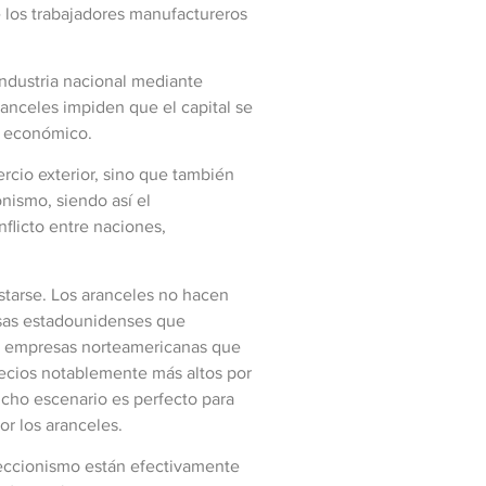
e los trabajadores manufactureros
industria nacional mediante
anceles impiden que el capital se
o económico.
ercio exterior, sino que también
onismo, siendo así el
nflicto entre naciones,
starse. Los aranceles no hacen
esas estadounidenses que
de empresas norteamericanas que
recios notablemente más altos por
cho escenario es perfecto para
r los aranceles.
oteccionismo están efectivamente