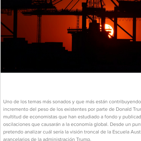
Uno de los temas más sonados y que más están contribuyendo 
incremento del peso de los existentes por parte de Donald Tr
multitud de economistas que han estudiado a fondo y publicad
oscilaciones que causarán a la economía global. Desde un pu
pretendo analizar cuál sería la visión troncal de la Escuela Au
arancelarios de la administración Trump.