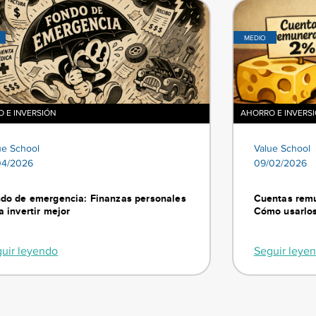
MEDIO
 E INVERSIÓN
AHORRO E INVERS
ue School
Value School
04/2026
09/02/2026
do de emergencia: Finanzas personales
Cuentas remu
a invertir mejor
Cómo usarlos
uir leyendo
Seguir leye