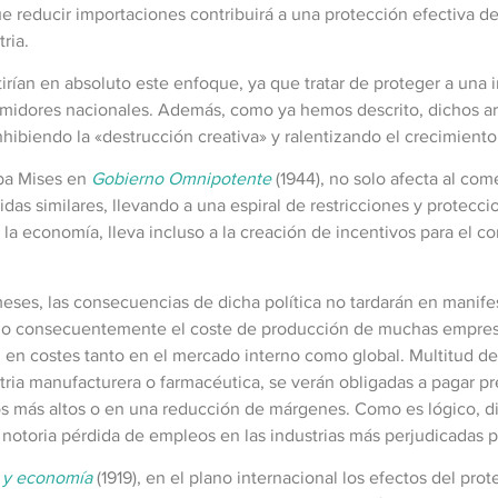
e reducir importaciones contribuirá a una protección efectiva d
ria.
ían en absoluto este enfoque, ya que tratar de proteger a una 
umidores nacionales. Además, como ya hemos descrito, dichos ar
nhibiendo la «destrucción creativa» y ralentizando el crecimient
aba Mises en
Gobierno Omnipotente
(1944), no solo afecta al com
as similares, llevando a una espiral de restricciones y protecci
a economía, lleva incluso a la creación de incentivos para el co
es, las consecuencias de dicha política no tardarán en manife
tando consecuentemente el coste de producción de muchas empr
d en costes tanto en el mercado interno como global. Multitud 
ria manufacturera o farmacéutica, se verán obligadas a pagar p
os más altos o en una reducción de márgenes. Como es lógico, di
otoria pérdida de empleos en las industrias más perjudicadas po
 y economía
(1919), en el plano internacional los efectos del pr