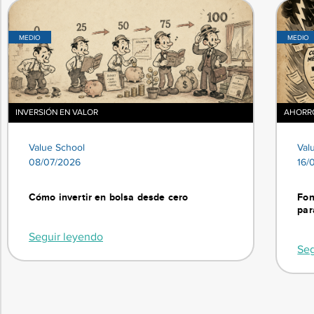
MEDIO
MEDIO
INVERSIÓN EN VALOR
AHORRO
Value School
Val
08/07/2026
16/
Cómo invertir en bolsa desde cero
Fon
par
Seguir leyendo
Seg