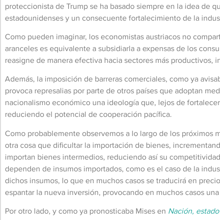
proteccionista de Trump se ha basado siempre en la idea de qu
estadounidenses y un consecuente fortalecimiento de la indust
Como pueden imaginar, los economistas austriacos no compartir
aranceles es equivalente a subsidiarla a expensas de los cons
reasigne de manera efectiva hacia sectores más productivos, i
Además, la imposición de barreras comerciales, como ya avis
provoca represalias por parte de otros países que adoptan medid
nacionalismo económico una ideología que, lejos de fortalecer l
reduciendo el potencial de cooperación pacífica.
Como probablemente observemos a lo largo de los próximos mes
otra cosa que dificultar la importación de bienes, incremen
importan bienes intermedios, reduciendo así su competitivida
dependen de insumos importados, como es el caso de la indust
dichos insumos, lo que en muchos casos se traducirá en preci
espantar la nueva inversión, provocando en muchos casos una n
Por otro lado, y como ya pronosticaba Mises en
Nación, estado