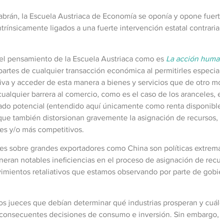
sabrán, la Escuela Austriaca de Economía se oponía y opone fuer
ntrínsicamente ligados a una fuerte intervención estatal contraria
s del pensamiento de la Escuela Austriaca como es
La acción hum
artes de cualquier transacción económica al permitirles especia
tiva y acceder de esta manera a bienes y servicios que de otro 
ualquier barrera al comercio, como es el caso de los aranceles, es
do potencial (entendido aquí únicamente como renta disponible)
ue también distorsionan gravemente la asignación de recursos, 
es y/o más competitivos.
celes sobre grandes exportadores como China son políticas extre
neran notables ineficiencias en el proceso de asignación de re
vimientos retaliativos que estamos observando por parte de gob
s jueces que debían determinar qué industrias prosperan y cuál
s consecuentes decisiones de consumo e inversión. Sin embargo, 