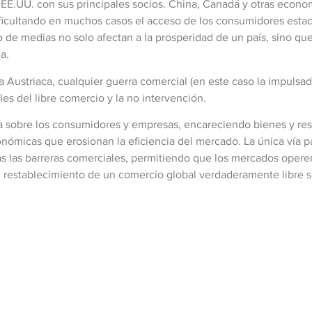
e EE.UU. con sus principales socios. China, Canadá y otras econ
ificultando en muchos casos el acceso de los consumidores est
 de medias no solo afectan a la prosperidad de un país, sino q
a.
 Austriaca, cualquier guerra comercial (en este caso la impulsad
es del libre comercio y la no intervención.
ga sobre los consumidores y empresas, encareciendo bienes y res
ómicas que erosionan la eficiencia del mercado. La única vía pa
as las barreras comerciales, permitiendo que los mercados operen 
l restablecimiento de un comercio global verdaderamente libre s