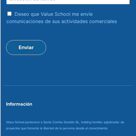
i
r
r
e
a
e
Deseo que Value School me envíe
c
c
comunicaciones de sus actividades comerciales
e
c
p
i
t
ó
a
n
Enviar
c
d
i
e
o
c
n
o
*
r
r
e
o
*
Información
Value School pertenece a Santa Comba Gestión SL, holding familiar aglutinador de
proyectos que fomenta la libertad de la persona desde el conocimiento.