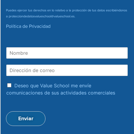
Puedes ejercer tus derechos en lo relativo a la protección de tus datos escribiéndonos
a
protecciondedatosvalueschool@valueschool.es
.
Política de Privacidad
N
o
m
D
b
i
r
r
e
a
e
Deseo que Value School me envíe
c
c
comunicaciones de sus actividades comerciales
e
c
p
i
t
ó
a
n
Enviar
c
d
i
e
o
c