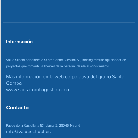
n
o
*
r
r
e
o
*
Información
Value School pertenece a Santa Comba Gestión SL, holding familiar aglutinador de
proyectos que fomenta la libertad de la persona desde el conocimiento.
Más información en la web corporativa del grupo Santa
Comba:
www.santacombagestion.com
Contacto
Paseo de la Castellana 53, planta 2, 28046 Madrid
info@valueschool.es