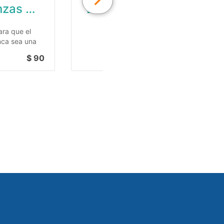
Finanzas en pareja
El inversor consciente
ara que el
nca sea una
 problemas
$ 90
$ 95
y alcancéis
bjetivos
os comunes y
s.