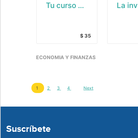
Tu curso de finanzas para ahorrar, invertir y vivir tranquilo
$ 35
ECONOMIA Y FINANZAS
1
2
3
4
Next
Suscríbete