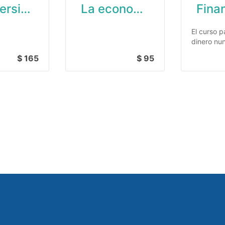
La inversión para todos (TALLER PÚBLICO)
La economía en 10 lecciones
El curso p
dinero nu
fuente de
$ 165
$ 95
de pareja 
vuestros o
financier
personale
Suscríbete