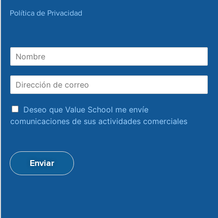
Política de Privacidad
N
o
m
D
b
i
r
r
e
a
e
Deseo que Value School me envíe
c
c
comunicaciones de sus actividades comerciales
e
c
p
i
t
ó
a
n
Enviar
c
d
i
e
o
c
n
o
*
r
r