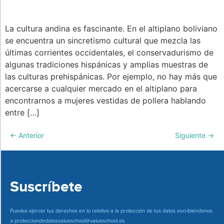
La cultura andina es fascinante. En el altiplano boliviano
se encuentra un sincretismo cultural que mezcla las
últimas corrientes occidentales, el conservadurismo de
algunas tradiciones hispánicas y amplias muestras de
las culturas prehispánicas. Por ejemplo, no hay más que
acercarse a cualquier mercado en el altiplano para
encontrarnos a mujeres vestidas de pollera hablando
entre […]
←
Anterior
Siguiente
→
Suscríbete
Puedes ejercer tus derechos en lo relativo a la protección de tus datos escribiéndonos
a
protecciondedatosvalueschool@valueschool.es
.