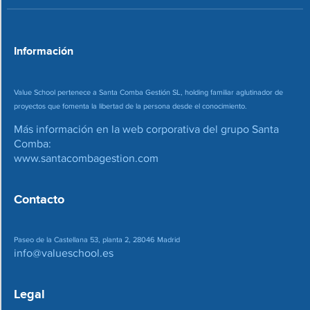
e
o
*
Información
Value School pertenece a Santa Comba Gestión SL, holding familiar aglutinador de
proyectos que fomenta la libertad de la persona desde el conocimiento.
Más información en la web corporativa del grupo Santa
Comba:
www.santacombagestion.com
Contacto
Paseo de la Castellana 53, planta 2, 28046 Madrid
info@valueschool.es
Legal